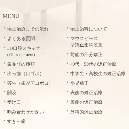
MENU
矯正治療までの流れ
矯正歯科について
よくある質問
マウスピース
型矯正歯科装置
3D口腔スキャナー
(iTero element)
前歯の部分矯正
歯並びの種類
40代・50代の矯正治療
出っ歯（口ゴボ）
中学生・高校生の矯正治療
叢生（歯がデコボコ）
小児矯正
開咬
表側の矯正治療
受け口
裏側の矯正治療
噛み合わせが深い
外科的矯正治療
すきっ歯