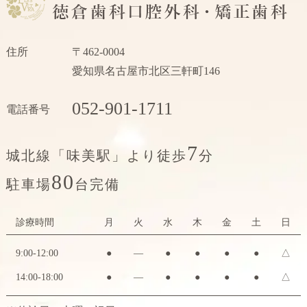
住所
〒462-0004
愛知県名古屋市北区三軒町146
052-901-1711
電話番号
7
城北線「味美駅」より徒歩
分
80
駐車場
台完備
診療時間
月
火
水
木
金
土
日
9:00-12:00
●
―
●
●
●
●
△
14:00-18:00
●
―
●
●
●
●
△